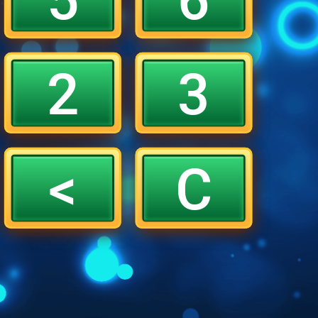
2
3
<
C