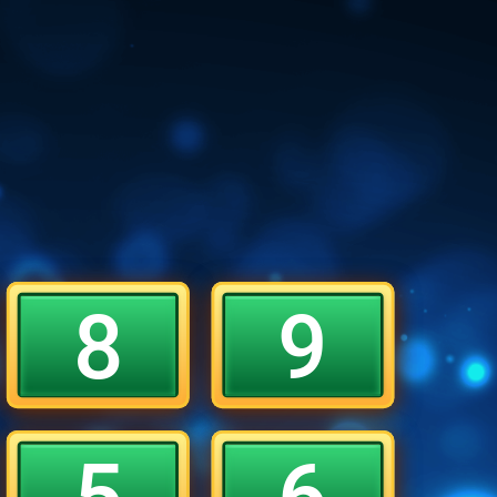
8
9
5
6